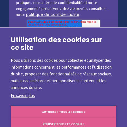
pratiques en matière de confidentialité et notre
engagement à préserver votre vie privée, consultez
politique de confidentialité
notre
.
Utilisation des cookies sur
ce site
Nous utilisons des cookies pour collecter et analyser des
informations concernant les performances et l’utilisation
du site, proposer des fonctionnalités de réseaux sociaux,
mais aussi améliorer et personnaliser le contenu et les
©2026 Customs4trade
annonces du site.
En savoir plus
AUTORISER TOUS LES COOKIES
À propos
Recrutement
Partenaires
Presse
Contact
Politique de confidentialité
REFUSER TOUS LES COOKIES